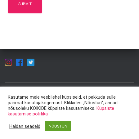
ÕPPEMATERJALID
KUULA JA VAATA!
ARTIKLID
KKK
Kasutame meie veebilehel küpsiseid, et pakkuda sulle
parimat kasutajakogemust. Klikkides „Nõustun“, annad
nõusoleku KÕIKIDE küpsiste kasutamiseks.
Küpsiste
MEIST
KONTAKT
kasutamise poliitika
Hestia | Developed by
ThemeIsle
Haldan seadeid
NÕUSTUN