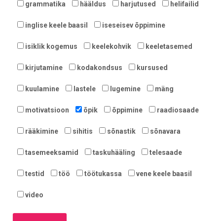
grammatika
hääldus
harjutused
helifailid
inglise keele baasil
iseseisev õppimine
isiklik kogemus
keelekohvik
keeletasemed
kirjutamine
kodakondsus
kursused
kuulamine
lastele
lugemine
mäng
motivatsioon
õpik
õppimine
raadiosaade
rääkimine
sihitis
sõnastik
sõnavara
tasemeeksamid
taskuhääling
telesaade
testid
töö
töötukassa
vene keele baasil
video