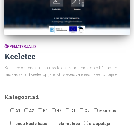
ÕPPEMATERJALID
Keeletee
Keeletee on terviklik eesti keele e-kursus, mis sobib B1-tasemel
täiskasvanud keeleõppijale, sh iseseisvale eesti keelt õppijale.
Kategooriad
A1
A2
B1
B2
C1
C2
e-kursus
eesti keele baasil
elamisluba
eraõpetaja