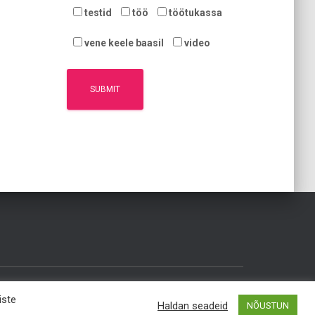
testid
töö
töötukassa
vene keele baasil
video
iste
Hestia | Developed by
ThemeIsle
Haldan seadeid
NÕUSTUN