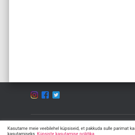
Kasutame meie veebilehel küpsiseid, et pakkuda sulle parimat k
ÕPPEMATERJALID
KUULA JA VAATA!
ARTIKLID
kasutamiseks.
Küpsiste kasutamise poliitika