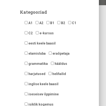
Kategooriad
A1
A2
B1
B2
C1
C2
e-kursus
eesti keele baasil
elamisluba
eraõpetaja
grammatika
hääldus
harjutused
helifailid
inglise keele baasil
iseseisev õppimine
isiklik kogemus