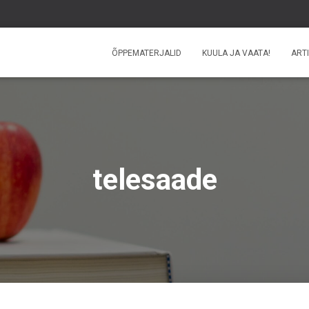
ÕPPEMATERJALID
KUULA JA VAATA!
ARTI
telesaade