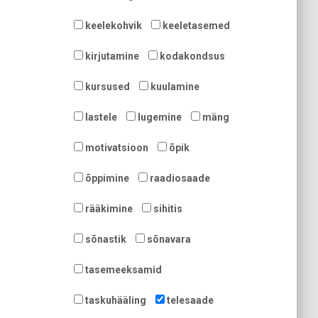
keelekohvik
keeletasemed
kirjutamine
kodakondsus
kursused
kuulamine
lastele
lugemine
mäng
motivatsioon
õpik
õppimine
raadiosaade
rääkimine
sihitis
sõnastik
sõnavara
tasemeeksamid
taskuhääling
telesaade