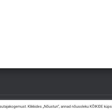
asutajakogemust. Klikkides „Nõustun“, annad nõusoleku KÕIKIDE küps
KKK
MEIST
KONTAKT