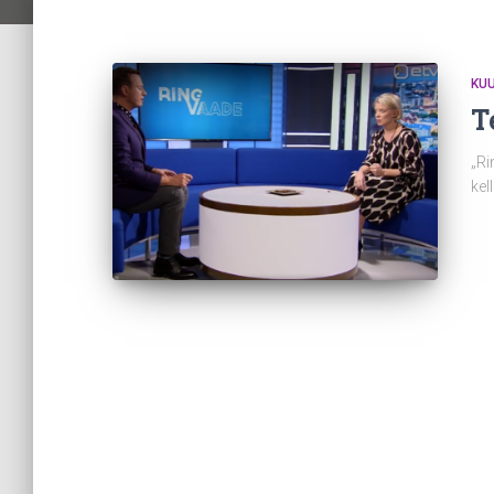
KUU
T
„Ri
kel