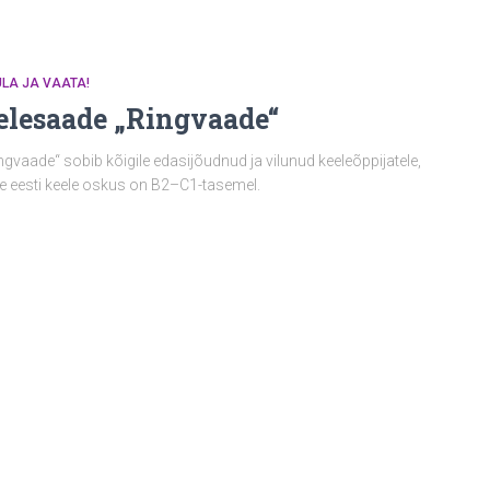
LA JA VAATA!
elesaade „Ringvaade“
ngvaade“ sobib kõigile edasijõudnud ja vilunud keeleõppijatele,
le eesti keele oskus on B2–C1-tasemel.