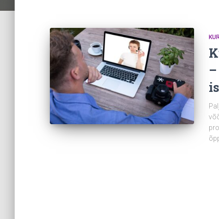
KU
K
–
i
Pal
võõ
pro
õpp