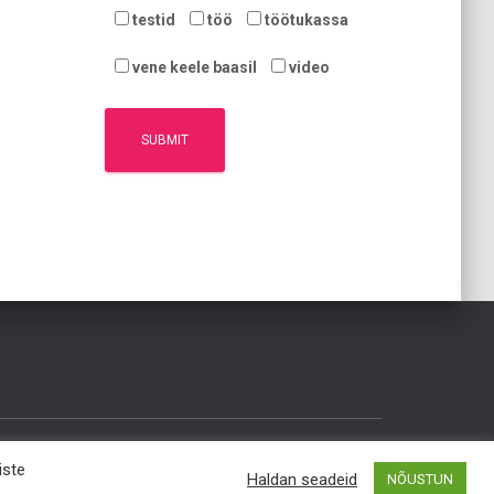
testid
töö
töötukassa
vene keele baasil
video
iste
Hestia | Developed by
ThemeIsle
Haldan seadeid
NÕUSTUN