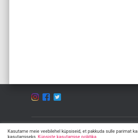
Kasutame meie veebilehel küpsiseid, et pakkuda sulle parimat k
ÕPPEMATERJALID
KUULA JA VAATA!
ARTIKLID
kasutamiseks.
Küpsiste kasutamise poliitika