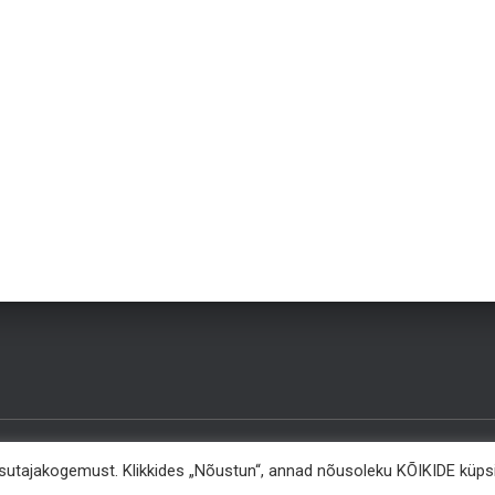
asutajakogemust. Klikkides „Nõustun“, annad nõusoleku KÕIKIDE küps
KKK
MEIST
KONTAKT