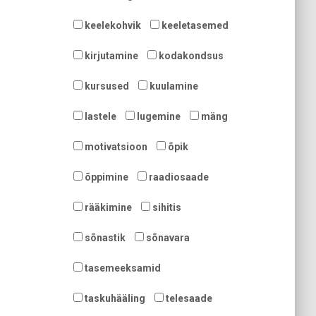
keelekohvik
keeletasemed
kirjutamine
kodakondsus
kursused
kuulamine
lastele
lugemine
mäng
motivatsioon
õpik
õppimine
raadiosaade
rääkimine
sihitis
sõnastik
sõnavara
tasemeeksamid
taskuhääling
telesaade