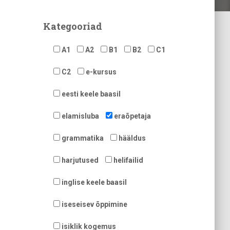
Kategooriad
A1
A2
B1
B2
C1
C2
e-kursus
eesti keele baasil
elamisluba
eraõpetaja
grammatika
hääldus
harjutused
helifailid
inglise keele baasil
iseseisev õppimine
isiklik kogemus