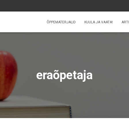
ÕPPEMATERJALID
KUULA JA VAATA!
ARTI
eraõpetaja