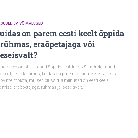
RSUSED JA VÕIMALUSED
uidas on parem eesti keelt õppida
 rühmas, eraõpetajaga või
seseisvalt?
judel, kes on otsustanud õppida eesti keelt või mõnda muud
rkeelt, tekib küsimus, kuidas on parem õppida. Selles artiklis
ovime mõista, millised plussid ja miinused on eesti keele
imisel eraõpetajaga, rühmas ja iseseisvalt.