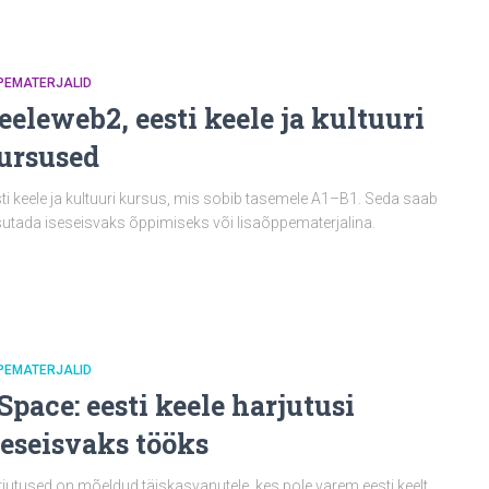
PEMATERJALID
eeleweb2, eesti keele ja kultuuri
ursused
ti keele ja kultuuri kursus, mis sobib tasemele A1–B1. Seda saab
utada iseseisvaks õppimiseks või lisaõppematerjalina.
PEMATERJALID
Space: eesti keele harjutusi
seseisvaks tööks
jutused on mõeldud täiskasvanutele, kes pole varem eesti keelt