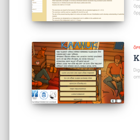
õpp
õpp
ÕP
K
Dig
oma