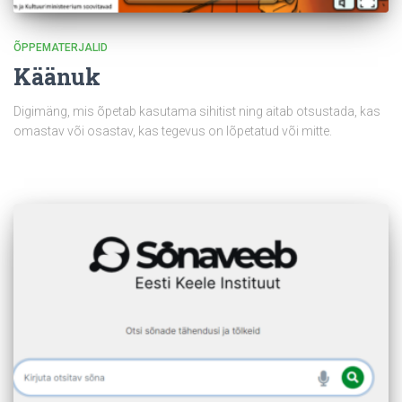
ÕPPEMATERJALID
Käänuk
Digimäng, mis õpetab kasutama sihitist ning aitab otsustada, kas
omastav või osastav, kas tegevus on lõpetatud või mitte.