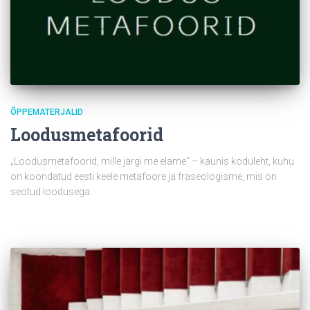
ÕPPEMATERJALID
Loodusmetafoorid
„Loodusmetafoorid, mille järgi me elame“ – kaunis koduleht, kuhu
on koondatud eesti keele metafoore ja fraseologisme, mis on
seotud loodusega.