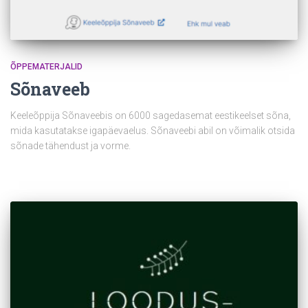
ÕPPEMATERJALID
Sõnaveeb
Keeleõppija Sõnaveebis on 6000 sagedasemat eestikeelset sõna,
mida kasutatakse igapäevaelus. Sõnaveebi abil on võimalik otsida
sõnade tähendust ja vorme.