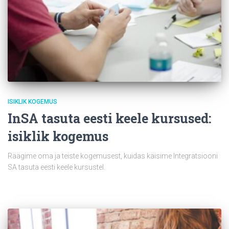
ISIKLIK KOGEMUS
InSA tasuta eesti keele kursused:
isiklik kogemus
Räägime oma ja teiste kogemusest, kuidas käisime Integratsiooni
SA tasuta eesti keele kursustel.