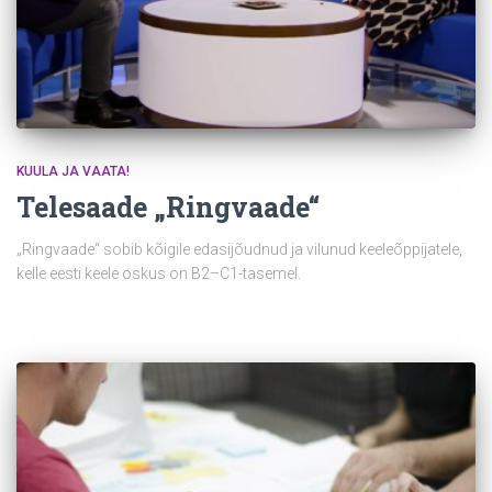
KUULA JA VAATA!
Telesaade „Ringvaade“
„Ringvaade“ sobib kõigile edasijõudnud ja vilunud keeleõppijatele,
kelle eesti keele oskus on B2–C1-tasemel.