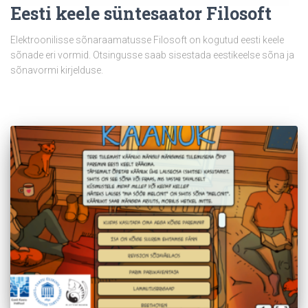
Eesti keele süntesaator Filosoft
Elektroonilisse sõnaraamatusse Filosoft on kogutud eesti keele
sõnade eri vormid. Otsingusse saab sisestada eestikeelse sõna ja
sõnavormi kirjelduse.