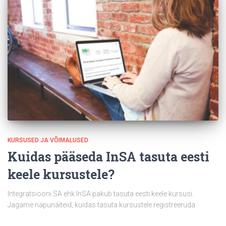
KURSUSED JA VÕIMALUSED
Kuidas pääseda InSA tasuta eesti
keele kursustele?
Integratsiooni SA ehk InSA pakub tasuta eesti keele kursusi.
Jagame näpunäiteid, kuidas tasuta kursustele registreeruda.