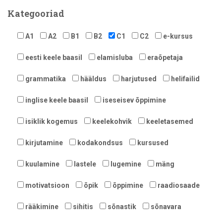
Kategooriad
A1
A2
B1
B2
C1
C2
e-kursus
eesti keele baasil
elamisluba
eraõpetaja
grammatika
hääldus
harjutused
helifailid
inglise keele baasil
iseseisev õppimine
isiklik kogemus
keelekohvik
keeletasemed
kirjutamine
kodakondsus
kursused
kuulamine
lastele
lugemine
mäng
motivatsioon
õpik
õppimine
raadiosaade
rääkimine
sihitis
sõnastik
sõnavara