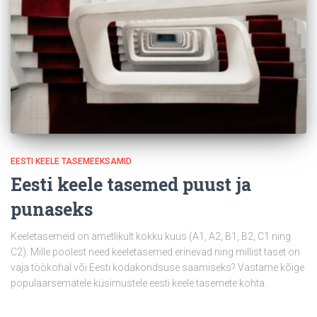
EESTI KEELE TASEMEEKSAMID
Eesti keele tasemed puust ja
punaseks
Keeletasemeid on ametlikult kokku kuus (A1, A2, B1, B2, C1 ning
C2). Mille poolest need keeletasemed erinevad ning millist taset on
vaja töökohal või Eesti kodakondsuse saamiseks? Vastame kõige
populaarsematele küsimustele eesti keele tasemete kohta.