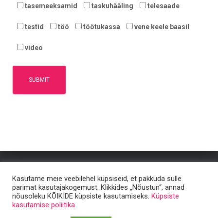
tasemeeksamid
taskuhääling
telesaade
testid
töö
töötukassa
vene keele baasil
video
ÕPPEMATERJALID
KUULA JA VAATA!
ARTIKLID
KKK
Kasutame meie veebilehel küpsiseid, et pakkuda sulle
parimat kasutajakogemust. Klikkides „Nõustun“, annad
nõusoleku KÕIKIDE küpsiste kasutamiseks.
Küpsiste
MEIST
kasutamise poliitika